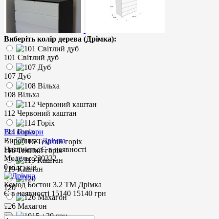
Виберіть колір дерева (Дрімка):
101 Світлий дуб
107 Дуб
108 Вільха
112 Червоний каштан
114 Горіх
Всі кольори
Виробник:
Дрімка
Наявність:
Є в наявності
116 Темний горіх
Модель:
230332
0 відгуків
119 Каштан
Комод Бостон 3.2 ТМ Дрімка
120
Є в наявності
15140
15140 грн
126 Махагон