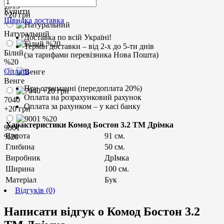
1015
Купити
+20 грн
Швидка доставка
Hатуральний
Доставка по всій Україні!
Термін доставки – від 2-х до 5-ти днів
Білий
(за тарифами перевізника Нова Пошта)
%20
Оплата
Венге
При отриманні (передоплата 20%)
Оплата на розрахунковий рахунок
7040
Оплата за рахунком – у касі банку
+20 грн
Характеристики Комод Бостон 3.2 ТМ Дрімка
9001
Висота
91 см.
%20
Глибина
50 см.
Виробник
ДрІмка
Ширина
100 см.
Матеріал
Бук
Відгуків (0)
Написати відгук о Комод Бостон 3.2