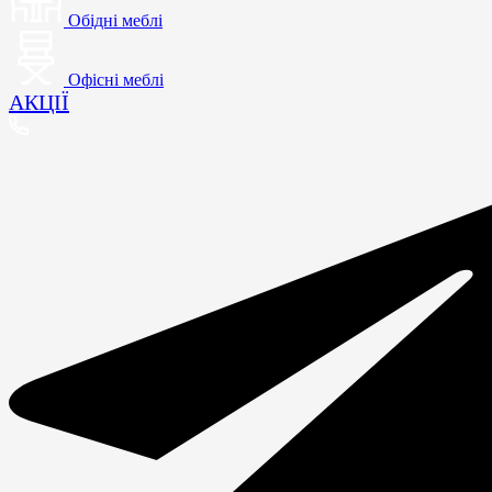
Обідні меблі
Офісні меблі
АКЦІЇ