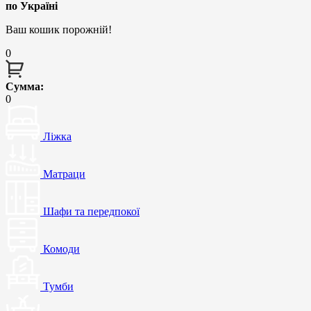
по Україні
Ваш кошик порожній!
0
Сумма:
0
Ліжка
Матраци
Шафи та передпокої
Комоди
Тумби