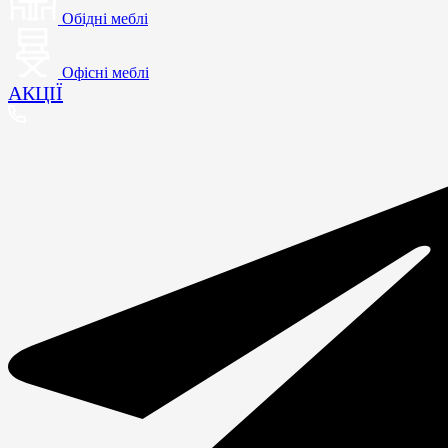
Обідні меблі
Офісні меблі
АКЦІЇ