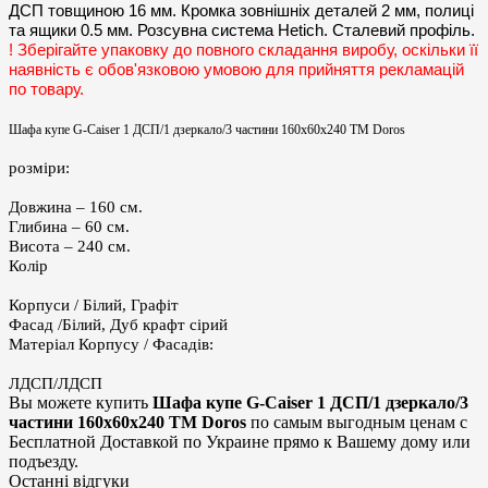
ДСП товщиною 16 мм. Кромка зовнішніх деталей 2 мм, полиці
та ящики 0.5 мм. Розсувна система Hetich. Сталевий профіль.
!
Зберігайте упаковку до повного складання виробу, оскільки її
наявність є обов'язковою умовою для прийняття рекламацій
по товару.
Шафа купе G-Caiser 1 ДСП/1 дзеркало/3 частини 160х60х240 ТМ Doros
розміри:
Довжина – 160 см.
Глибина – 60 см.
Висота – 240 см.
Колір
Корпуси / Білий, Графіт
Фасад /Білий, Дуб крафт сірий
Матеріал Корпусу / Фасадів:
ЛДСП/ЛДСП
Вы можете купить
Шафа купе G-Caiser 1 ДСП/1 дзеркало/3
частини 160х60х240 ТМ Doros
по самым выгодным ценам с
Бесплатной Доставкой по Украине прямо к Вашему дому или
подъезду.
Останні відгуки