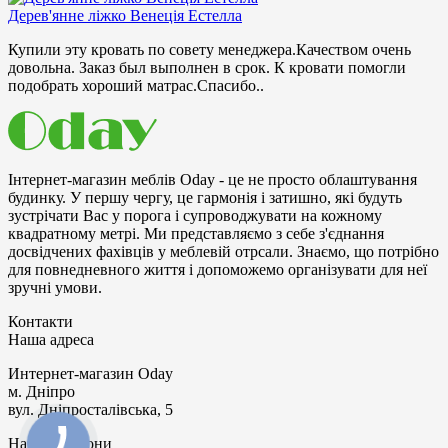
Дерев'янне ліжко Венеція Естелла
Купили эту кровать по совету менеджера.Качеством очень
довольна. Заказ был выполнен в срок. К кровати помогли
подобрать хороший матрас.Спасибо..
Інтернет-магазин меблів Oday - це не просто облаштування
будинку. У першу чергу, це гармонія і затишно, які будуть
зустрічати Bac у порога і супроводжувати на кожному
квадратному метрі. Ми представляємо з себе з'єднання
досвідчених фахівців у меблевій отрсали. Знаємо, що потрібно
для повнедневного життя і допоможемо організувати для неї
зручні умови.
Контакти
Наша адреса
Интернет-магазин
Oday
м. Дніпро
вул. Дніпросталівська, 5
Наші телефони