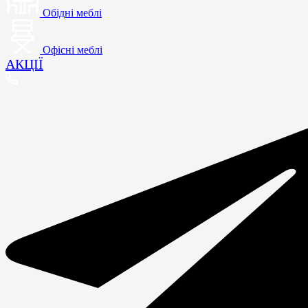
Обідні меблі
Офісні меблі
АКЦІЇ