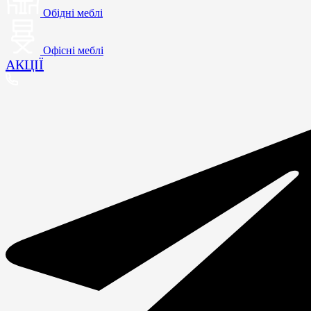
Обідні меблі
Офісні меблі
АКЦІЇ