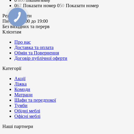
0
8
0
0
Показати номер
0
6
7
Показати номер
0
5
0
Показати номер
Режим роботи
Пн-Нд: з 9:00 до 19:00
Без вихідних та перерв
Клієнтам
Про нас
Доставка та оплата
Обмін та Повернення
Договір публічної оферти
Категорії
Акції
Ліжка
Комоди
Матраци
Шафи та передпокої
Тумби
Обідні меблі
Офісні меблі
Наші партнери