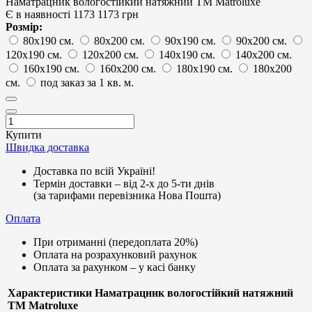
Наматрацник вологостійкий натяжний ТМ Matroluxe
Є в наявності
1173
1173 грн
Розмір:
80х190 см.
80х200 см.
90х190 см.
90х200 см.
120х190 см.
120х200 см.
140х190 см.
140х200 см.
160х190 см.
160х200 см.
180х190 см.
180х200
см.
под заказ за 1 кв. м.
Купити
Швидка доставка
Доставка по всій Україні!
Термін доставки – від 2-х до 5-ти днів
(за тарифами перевізника Нова Пошта)
Оплата
При отриманні (передоплата 20%)
Оплата на розрахунковий рахунок
Оплата за рахунком – у касі банку
Характеристики Наматрацник вологостійкий натяжний
ТМ Matroluxe