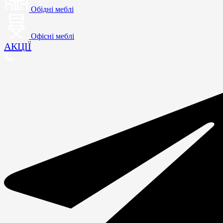
Обідні меблі
Офісні меблі
АКЦІЇ