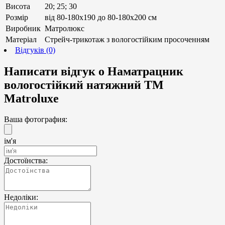
Висота
20; 25; 30
Розмір
від 80-180х190 до 80-180х200 см
Виробник
Матролюкс
Матеріал
Стрейч-трикотаж з вологостійким просоченням
Відгуків (0)
Написати відгук о Наматрацник
вологостійкий натяжний ТМ
Matroluxe
Ваша фотография:
ім'я
Достоїнства:
Недоліки: