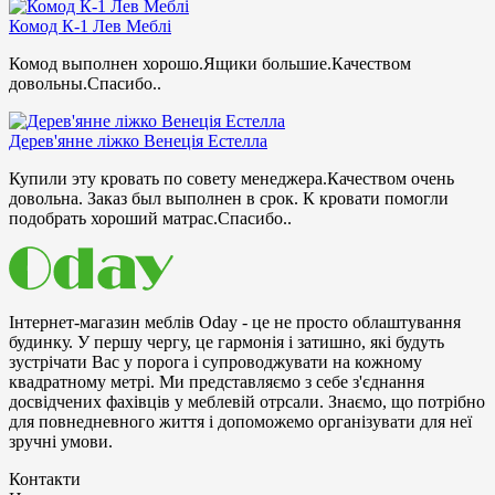
Комод К-1 Лев Меблі
Комод выполнен хорошо.Ящики большие.Качеством
довольны.Спасибо..
Дерев'янне ліжко Венеція Естелла
Купили эту кровать по совету менеджера.Качеством очень
довольна. Заказ был выполнен в срок. К кровати помогли
подобрать хороший матрас.Спасибо..
Інтернет-магазин меблів Oday - це не просто облаштування
будинку. У першу чергу, це гармонія і затишно, які будуть
зустрічати Bac у порога і супроводжувати на кожному
квадратному метрі. Ми представляємо з себе з'єднання
досвідчених фахівців у меблевій отрсали. Знаємо, що потрібно
для повнедневного життя і допоможемо організувати для неї
зручні умови.
Контакти