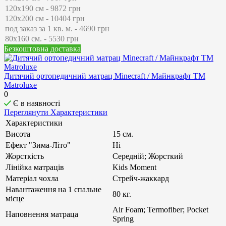
Безкоштовна доставка
Дитячий ортопедичний матрац Minecraft / Майнкрафт ТМ
Matroluxe
0
Є в наявності
Переглянути Характеристики
Характеристики
Висота
15 см.
Ефект "Зима-Літо"
Ні
Жорсткість
Середній; Жорсткий
Лінійка матраців
Kids Moment
Матеріал чохла
Стрейч-жаккард
Навантаження на 1 спальне
80 кг.
місце
Air Foam; Termofiber; Pocket
Наповнення матраца
Spring