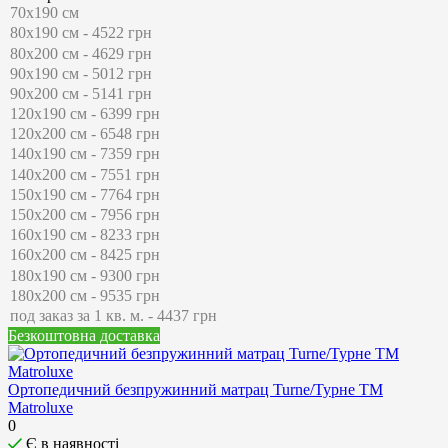
Безкоштовна доставка
Ортопедичний безпружинний матрац Turne/Турне ТМ
Matroluxe
0
Є в наявності