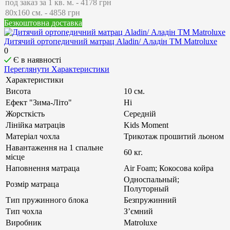
Безкоштовна доставка
Дитячий ортопедичний матрац Aladin/ Аладін ТМ Matroluxe
0
Є в наявності
Переглянути Характеристики
Характеристики
Висота
10 см.
Ефект "Зима-Літо"
Ні
Жорсткість
Середній
Лінійка матраців
Kids Moment
Матеріал чохла
Трикотаж прошитий льоном
Навантаження на 1 спальне
60 кг.
місце
Наповнення матраца
Air Foam; Кокосова койра
Односпальный;
Розмір матраца
Полуторный
Тип пружинного блока
Безпружинний
Тип чохла
З’ємний
Виробник
Matroluxe