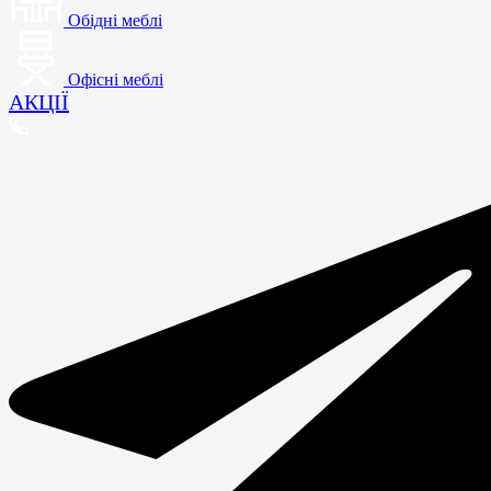
Обідні меблі
Офісні меблі
АКЦІЇ