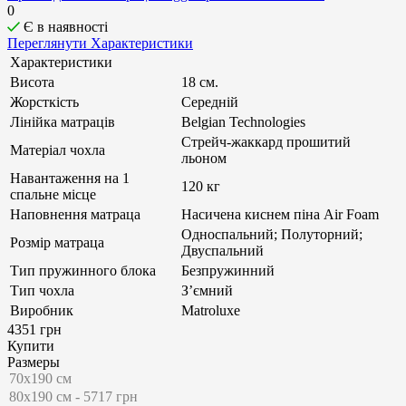
0
Є в наявності
Переглянути Характеристики
Характеристики
Висота
18 см.
Жорсткість
Середній
Лінійка матраців
Belgian Technologies
Стрейч-жаккард прошитий
Матеріал чохла
льоном
Навантаження на 1
120 кг
спальне місце
Наповнення матраца
Насичена киснем піна Air Foam
Односпальний; Полуторний;
Розмір матраца
Двуспальний
Тип пружинного блока
Безпружинний
Тип чохла
З’ємний
Виробник
Matroluxe
4351 грн
Купити
Размеры