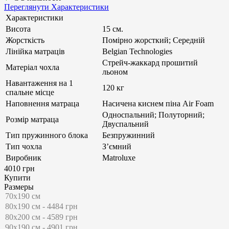
Переглянути Характеристики
Характеристики
Висота
15 см.
Жорсткість
Помірно жорсткий; Середній
Лінійка матраців
Belgian Technologies
Стрейч-жаккард прошитий
Матеріал чохла
льоном
Навантаження на 1
120 кг
спальне місце
Наповнення матраца
Насичена киснем піна Air Foam
Односпальний; Полуторний;
Розмір матраца
Двуспальний
Тип пружинного блока
Безпружинний
Тип чохла
З’ємний
Виробник
Matroluxe
4010 грн
Купити
Размеры