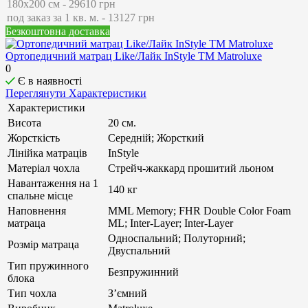
Безкоштовна доставка
Ортопедичний матрац Like/Лайк InStyle ТМ Matroluxe
0
Є в наявності
Переглянути Характеристики
Характеристики
Висота
20 см.
Жорсткість
Середній; Жорсткий
Лінійка матраців
InStyle
Матеріал чохла
Стрейч-жаккард прошитий льоном
Навантаження на 1
140 кг
спальне місце
Наповнення
MML Memory; FHR Double Color Foam
матраца
ML; Inter-Layer; Inter-Layer
Односпальний; Полуторний;
Розмір матраца
Двуспальний
Тип пружинного
Безпружинний
блока
Тип чохла
З’ємний