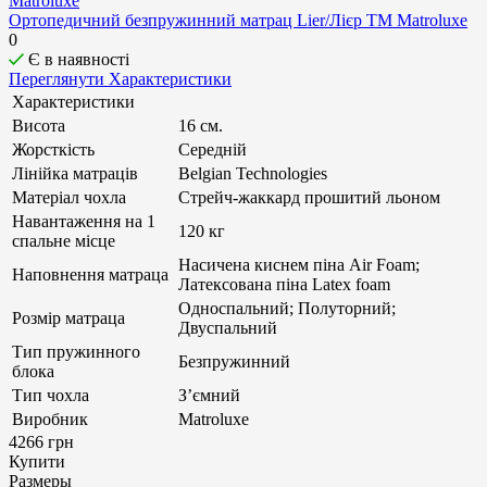
Ортопедичний безпружинний матрац Lier/Лієр ТМ Matroluxe
0
Є в наявності
Переглянути Характеристики
Характеристики
Висота
16 см.
Жорсткість
Середній
Лінійка матраців
Belgian Technologies
Матеріал чохла
Стрейч-жаккард прошитий льоном
Навантаження на 1
120 кг
спальне місце
Насичена киснем піна Air Foam;
Наповнення матраца
Латексована піна Latex foam
Односпальний; Полуторний;
Розмір матраца
Двуспальний
Тип пружинного
Безпружинний
блока
Тип чохла
З’ємний
Виробник
Matroluxe
4266 грн
Купити
Размеры