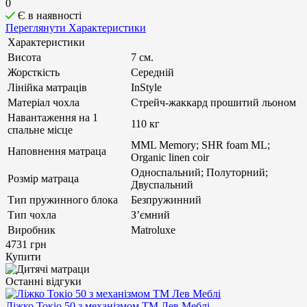
0
Є в наявності
Переглянути Характеристики
Характеристики
Висота
7 см.
Жорсткість
Середній
Лінійка матраців
InStyle
Матеріал чохла
Стрейч-жаккард прошитий льоном
Навантаження на 1
110 кг
спальне місце
MML Memory; SHR foam ML;
Наповнення матраца
Organic linen coir
Односпальний; Полуторний;
Розмір матраца
Двуспальний
Тип пружинного блока
Безпружинний
Тип чохла
З’ємний
Виробник
Matroluxe
4731 грн
Купити
Останні відгуки
Ліжко Токіо 50 з механізмом ТМ Лев Меблі