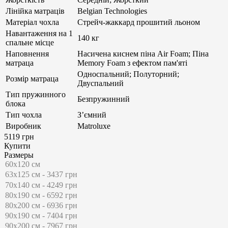
Лінійка матраців
Belgian Technologies
Матеріал чохла
Стрейч-жаккард прошитий льоном
Навантаження на 1
140 кг
спальне місце
Наповнення
Насичена киснем піна Air Foam; Піна
матраца
Memory Foam з ефектом пам'яті
Односпальний; Полуторний;
Розмір матраца
Двуспальний
Тип пружинного
Безпружинний
блока
Тип чохла
З’ємний
Виробник
Matroluxe
5119 грн
Купити
Размеры