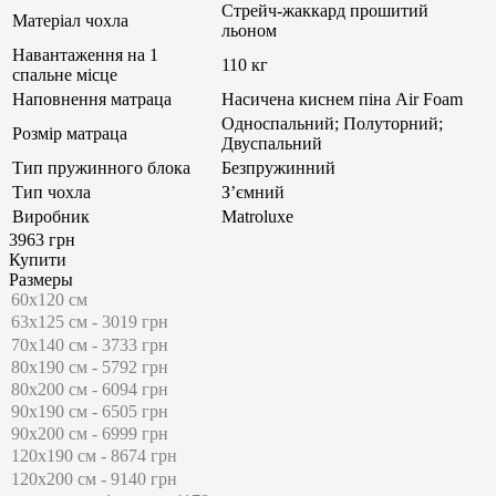
Стрейч-жаккард прошитий
Матеріал чохла
льоном
Навантаження на 1
110 кг
спальне місце
Наповнення матраца
Насичена киснем піна Air Foam
Односпальний; Полуторний;
Розмір матраца
Двуспальний
Тип пружинного блока
Безпружинний
Тип чохла
З’ємний
Виробник
Matroluxe
3963 грн
Купити
Размеры