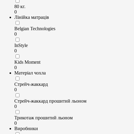
80 кг.
0
Лінійка матраців
Belgian Technologies
0
InStyle
0
Kids Moment
0
Матеріал чохла
Стрейч-жаккард
0
Стрейч-жаккард прошитий льоном
0
Трикотаж прошитий льоном
0
Виробники