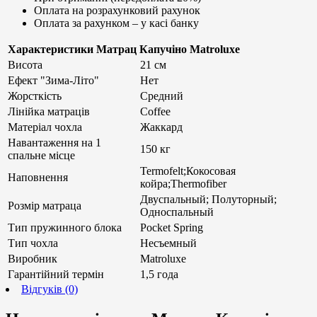
Оплата на розрахунковий рахунок
Оплата за рахунком – у касі банку
Характеристики Матрац Капучіно Matroluxe
Висота
21 см
Ефект "Зима-Літо"
Нет
Жорсткість
Средний
Лінійка матраців
Coffee
Матеріал чохла
Жаккард
Навантаження на 1
150 кг
спальне місце
Termofelt;Кокосовая
Наповнення
койра;Thermofiber
Двуспальный; Полуторный;
Розмір матраца
Односпальный
Тип пружинного блока
Pocket Spring
Тип чохла
Несъемный
Виробник
Matroluxe
Гарантійний термін
1,5 года
Відгуків (0)