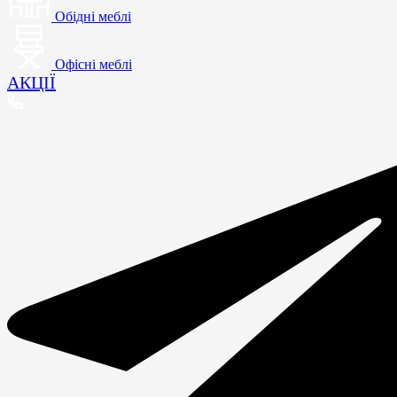
Обідні меблі
Офісні меблі
АКЦІЇ