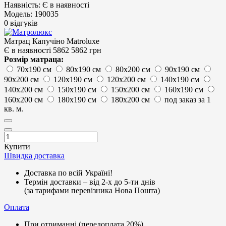
Наявність:
Є в наявності
Модель:
190035
0 відгуків
Матрац Капучіно Matroluxe
Є в наявності
5862
5862 грн
Розмір матраца:
70х190 см
80х190 см
80х200 см
90х190 см
90х200 см
120х190 см
120х200 см
140х190 см
140х200 см
150х190 см
150х200 см
160х190 см
160х200 см
180х190 см
180х200 см
под заказ за 1
кв. м.
Купити
Швидка доставка
Доставка по всій Україні!
Термін доставки – від 2-х до 5-ти днів
(за тарифами перевізника Нова Пошта)
Оплата
При отриманні (передоплата 20%)