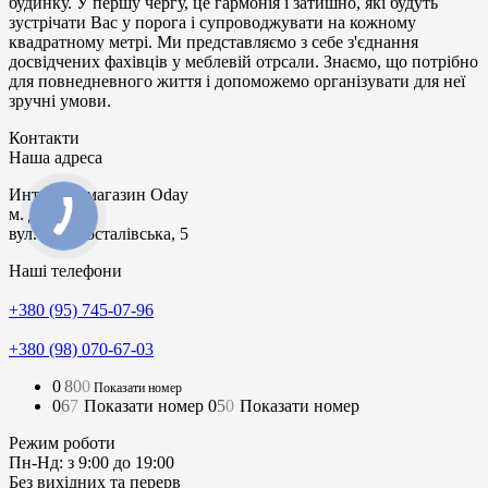
будинку. У першу чергу, це гармонія і затишно, які будуть
зустрічати Bac у порога і супроводжувати на кожному
квадратному метрі. Ми представляємо з себе з'єднання
досвідчених фахівців у меблевій отрсали. Знаємо, що потрібно
для повнедневного життя і допоможемо організувати для неї
зручні умови.
Контакти
Наша адреса
Интернет-магазин
Oday
м. Дніпро
вул. Дніпросталівська, 5
Наші телефони
+380 (95) 745-07-96
+380 (98) 070-67-03
0
8
0
0
Показати номер
0
6
7
Показати номер
0
5
0
Показати номер
Режим роботи
Пн-Нд: з 9:00 до 19:00
Без вихідних та перерв