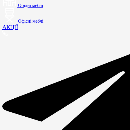
Обідні меблі
Офісні меблі
АКЦІЇ