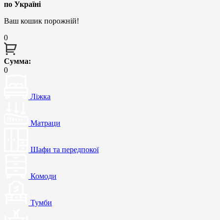
по Україні
Ваш кошик порожній!
0
Сумма:
0
Ліжка
Матраци
Шафи та передпокої
Комоди
Тумби