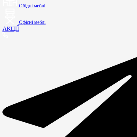
Обідні меблі
Офісні меблі
АКЦІЇ