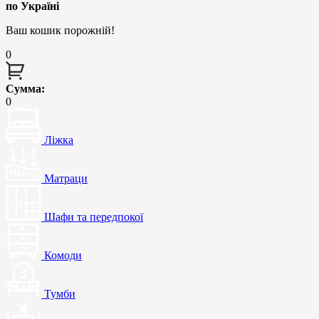
по Україні
Ваш кошик порожній!
0
Сумма:
0
Ліжка
Матраци
Шафи та передпокої
Комоди
Тумби