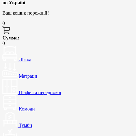
по Україні
Ваш кошик порожній!
0
Сумма:
0
Ліжка
Матраци
Шафи та передпокої
Комоди
Тумби