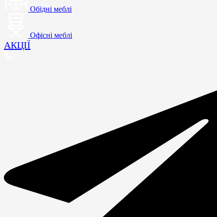
Обідні меблі
Офісні меблі
АКЦІЇ