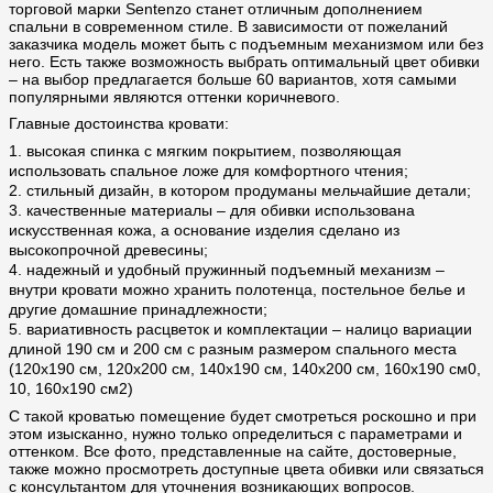
торговой марки Sentenzo станет отличным дополнением
спальни в современном стиле. В зависимости от пожеланий
заказчика модель может быть с подъемным механизмом или без
него. Есть также возможность выбрать оптимальный цвет обивки
– на выбор предлагается больше 60 вариантов, хотя самыми
популярными являются оттенки коричневого.
Главные достоинства кровати:
1. высокая спинка с мягким покрытием, позволяющая
использовать спальное ложе для комфортного чтения;
2. стильный дизайн, в котором продуманы мельчайшие детали;
3. качественные материалы – для обивки использована
искусственная кожа, а основание изделия сделано из
высокопрочной древесины;
4. надежный и удобный пружинный подъемный механизм –
внутри кровати можно хранить полотенца, постельное белье и
другие домашние принадлежности;
5. вариативность расцветок и комплектации – налицо вариации
длиной 190 см и 200 см с разным размером спального места
(120х190 см, 120х200 см, 140х190 см, 140х200 см, 160х190 см0,
10, 160х190 см2)
С такой кроватью помещение будет смотреться роскошно и при
этом изысканно, нужно только определиться с параметрами и
оттенком. Все фото, представленные на сайте, достоверные,
также можно просмотреть доступные цвета обивки или связаться
с консультантом для уточнения возникающих вопросов.