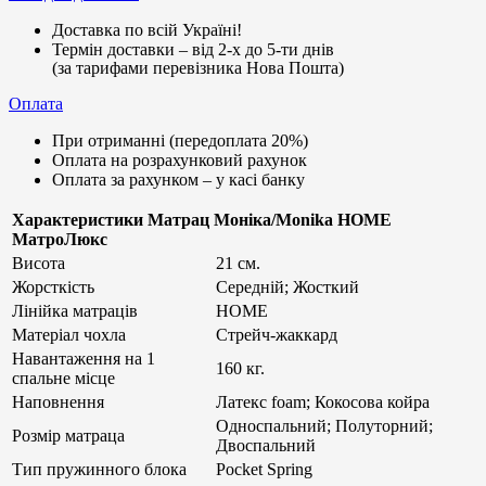
Доставка по всій Україні!
Термін доставки – від 2-х до 5-ти днів
(за тарифами перевізника Нова Пошта)
Оплата
При отриманні (передоплата 20%)
Оплата на розрахунковий рахунок
Оплата за рахунком – у касі банку
Характеристики Матрац Моніка/Monika HOME
МатроЛюкс
Висота
21 см.
Жорсткість
Середній; Жосткий
Лінійка матраців
HOME
Матеріал чохла
Стрейч-жаккард
Навантаження на 1
160 кг.
спальне місце
Наповнення
Латекс foam; Кокосова койра
Односпальний; Полуторний;
Розмір матраца
Двоспальний
Тип пружинного блока
Pocket Spring