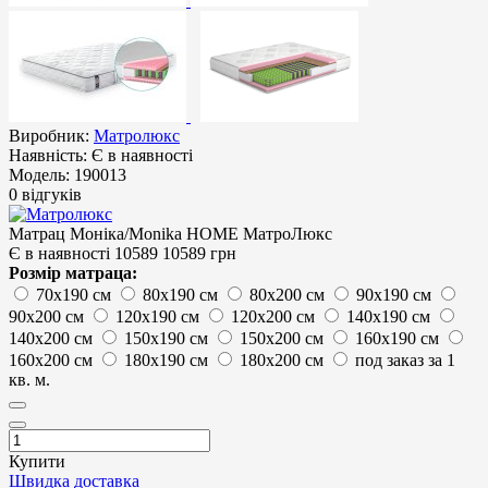
Виробник:
Матролюкс
Наявність:
Є в наявності
Модель:
190013
0 відгуків
Матрац Моніка/Monika HOME МатроЛюкс
Є в наявності
10589
10589 грн
Розмір матраца:
70х190 см
80х190 см
80х200 см
90х190 см
90х200 см
120х190 см
120х200 см
140х190 см
140х200 см
150х190 см
150х200 см
160х190 см
160х200 см
180х190 см
180х200 см
под заказ за 1
кв. м.
Купити
Швидка доставка