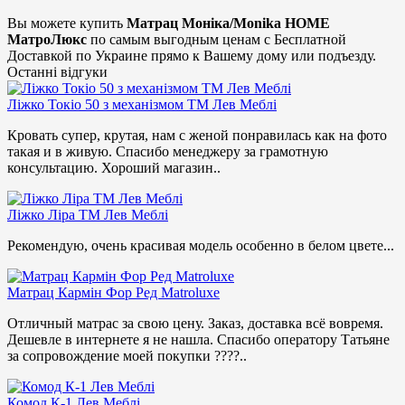
Вы можете купить
Матрац Моніка/Monika HOME
МатроЛюкс
по самым выгодным ценам с Бесплатной
Доставкой по Украине прямо к Вашему дому или подъезду.
Останні відгуки
Ліжко Токіо 50 з механізмом ТМ Лев Меблі
Кровать супер, крутая, нам с женой понравилась как на фото
такая и в живую. Спасибо менеджеру за грамотную
консультацию. Хороший магазин..
Ліжко Ліра ТМ Лев Меблі
Рекомендую, очень красивая модель особенно в белом цвете...
Матрац Кармін Фор Ред Matroluxe
Отличный матрас за свою цену. Заказ, доставка всё вовремя.
Дешевле в интернете я не нашла. Спасибо оператору Татьяне
за сопровождение моей покупки ????..
Комод К-1 Лев Меблі