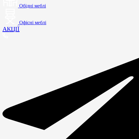
Обідні меблі
Офісні меблі
АКЦІЇ