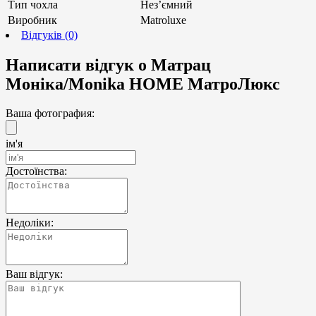
Тип чохла
Нез’ємний
Виробник
Matroluxe
Відгуків (0)
Написати відгук о Матрац
Моніка/Monika HOME МатроЛюкс
Ваша фотография:
ім'я
Достоїнства:
Недоліки:
Ваш відгук: