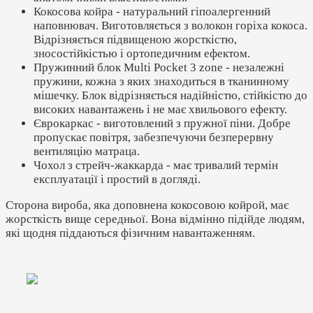
Кокосова койра - натуральний гіпоалергенний
наповнювач. Виготовляється з волокон горіха кокоса.
Відрізняється підвищеною жорсткістю,
зносостійкістью і ортопедичним ефектом.
Пружинний блок Multi Pocket 3 zone - незалежні
пружини, кожна з яких знаходиться в тканинному
мішечку. Блок відрізняється надійністю, стійкістю до
високих навантажень і не має хвильового ефекту.
Єврокаркас - виготовлений з пружної піни. Добре
пропускає повітря, забезпечуючи безперервну
вентиляцію матраца.
Чохол з стрейч-жаккарда - має тривалий термін
експлуатації і простий в догляді.
Сторона вироба, яка доповнена кокосовою койрой, має
жорсткість вище середньої. Вона відмінно підійде людям,
які щодня піддаються фізичним навантаженням.